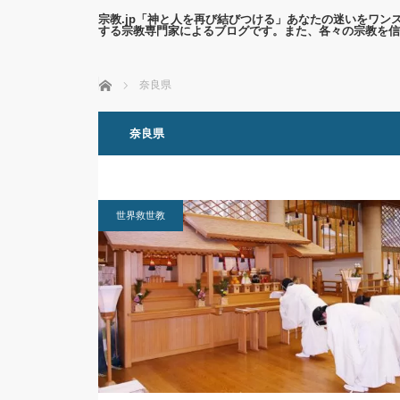
宗教.jp「神と人を再び結びつける」あなたの迷いをワ
する宗教専門家によるブログです。また、各々の宗教を信
ホーム
奈良県
奈良県
世界救世教