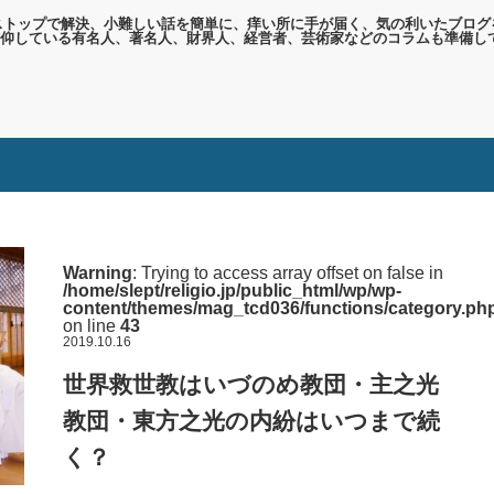
ンストップで解決、小難しい話を簡単に、痒い所に手が届く、気の利いたブログ
仰している有名人、著名人、財界人、経営者、芸術家などのコラムも準備し
Warning
: Trying to access array offset on false in
/home/slept/religio.jp/public_html/wp/wp-
content/themes/mag_tcd036/functions/category.ph
on line
43
2019.10.16
世界救世教はいづのめ教団・主之光
教団・東方之光の内紛はいつまで続
く？