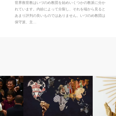
世界救世教はいづのめ教団を始めいくつかの教派に分か
れています。内紛によって分裂し、それを端から見ると
あまり評判の良いものではありません。いづのめ教団は
保守派、主…
宗教
浄土真宗