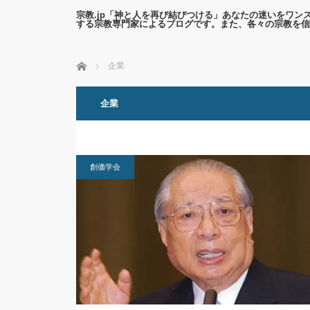
宗教.jp「神と人を再び結びつける」あなたの迷いをワ
する宗教専門家によるブログです。また、各々の宗教を信
ホーム
企業
企業
創価学会