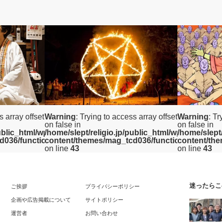
えらてんチャンネル
宗教
s array offset
Warning
: Trying to access array offset
Warning
: Tr
on false in
on false in
public_html/wp/wp-
/home/slept/religio.jp/public_html/wp/wp-
/home/slept
d036/functions/category.php
content/themes/mag_tcd036/functions/categor
content/th
on line
43
on line
43
迷ったらこ
ご挨拶
プライバシーポリシー
危ない宗教
企画や広告掲載について
サイトポリシー
ると言われる
新時代の宗教「アシタノワダイ」の危険
運営者
性
お問い合わせ