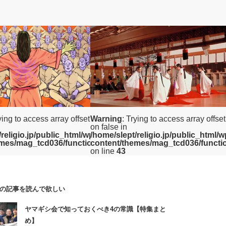
神社本庁
ying to access array offset
Warning
: Trying to access array offset
on false in
/religio.jp/public_html/wp/wp-
/home/slept/religio.jp/public_html/
y.php
emes/mag_tcd036/functions/category.php
content/themes/mag_tcd036/functi
on line
43
の記事を読んで欲しい
団体ランキング
神社本庁に属さない神社が急増？その理
ヤマギシ会で知っておくべき4の常識【特集まと
由とは一体
め】