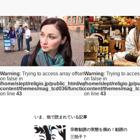
エホバの証人
占い
Warning
: Trying to access array offset
Warning
: Trying to acces
on false in
on false in
/home/slept/religio.jp/public_html/wp/wp-
/home/slept/religio.jp/
content/themes/mag_tcd036/functions/category.php
content/themes/mag_tc
on line
43
on line
43
いま、他で読まれている記事
エホバの証人に美人が多いか調べてみた
ユタは沖縄の占い師【当た
宗教勧誘の実態を掴め！勧誘の
【ミスエホバ】
3つの理由】
三拍子？