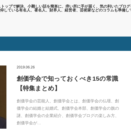
ンストップで解決、小難しい話を簡単に、痒い所に手が届く、気の利いたブログ
仰している有名人、著名人、財界人、経営者、芸術家などのコラムも準備し
2019.06.26
創価学会で知っておくべき15の常識
【特集まとめ】
創価学会の芸能人、創価学会とは、創価学会の仏壇、創
価学会の結婚と結婚式、創価学会本部、創価学会の旗の
謎、創価学会の企業紹介、創価学会ブログの楽しみ方、
創価学会が…