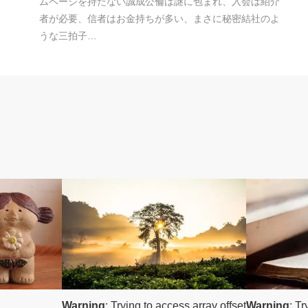
ムページを持たない誠成公倫は謎に包まれ、入会は紹介
者が必要、信者はお金持ちが多い、まさに秘密結社のよ
うな三拍子…
神道
祈り
Warning
: Trying to access array offset
Warning
: Tr