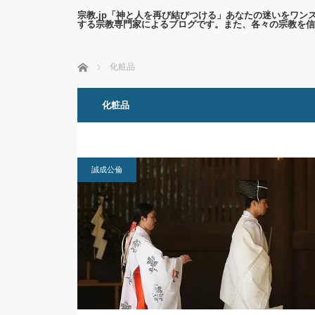
宗教.jp「神と人を再び結びつける」あなたの迷いをワ
する宗教専門家によるブログです。また、各々の宗教を信
ホーム
化粧品
化粧品
誠成公倫