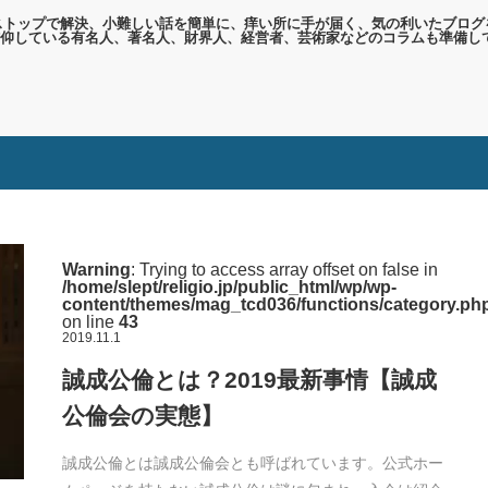
ンストップで解決、小難しい話を簡単に、痒い所に手が届く、気の利いたブログ
仰している有名人、著名人、財界人、経営者、芸術家などのコラムも準備し
Warning
: Trying to access array offset on false in
/home/slept/religio.jp/public_html/wp/wp-
content/themes/mag_tcd036/functions/category.ph
on line
43
2019.11.1
誠成公倫とは？2019最新事情【誠成
公倫会の実態】
誠成公倫とは誠成公倫会とも呼ばれています。公式ホー