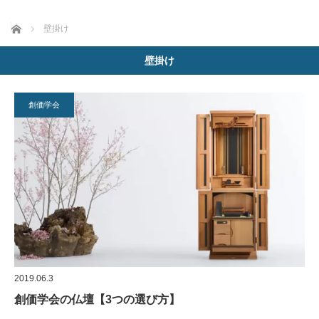
ホーム
壁掛け
壁掛け
創価学会
2019.06.3
創価学会の仏壇【3つの選び方】