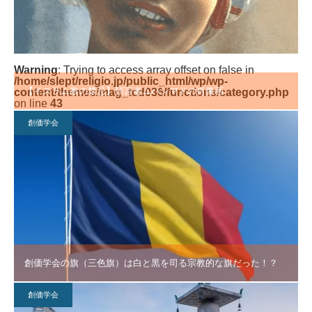
Warning
: Trying to access array offset on false in
/home/slept/religio.jp/public_html/wp/wp-
【イスラム教の禁忌】預言者ムハンマドの肖像画
content/themes/mag_tcd036/functions/category.php
on line
43
創価学会
創価学会の旗（三色旗）は白と黒を司る宗教的な旗だった！？
創価学会