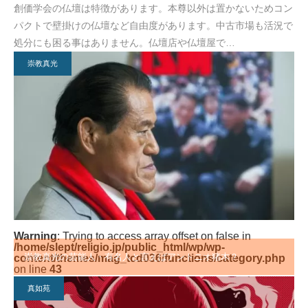
創価学会の仏壇は特徴があります。本尊以外は置かないためコン
パクトで壁掛けの仏壇など自由度があります。中古市場も活況で
処分にも困る事はありません。仏壇店や仏壇屋で…
崇教真光
Warning
: Trying to access array offset on false in
/home/slept/religio.jp/public_html/wp/wp-
崇教真光の芸能人・有名人と言えばアントニオ猪木？
content/themes/mag_tcd036/functions/category.php
on line
43
真如苑