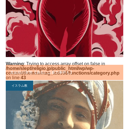
Warning
: Trying to access array offset on false in
/home/slept/religio.jp/public_html/wp/wp-
真如苑の実態【過去には暴力事件も】
content/themes/mag_tcd036/functions/category.php
on line
43
イスラム教