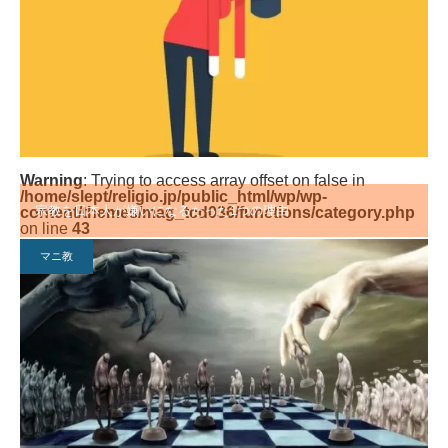
Warning
: Trying to access array offset on false in
/home/slept/religio.jp/public_html/wp/wp-
宗教を日本人が嫌いになるたった1つの理由
content/themes/mag_tcd036/functions/category.php
on line
43
マニ教