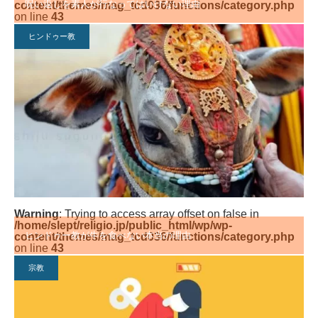
呪い返しを素人が行なってはいけない理由
content/themes/mag_tcd036/functions/category.php
on line
43
ヒンドゥー教
Warning
: Trying to access array offset on false in
/home/slept/religio.jp/public_html/wp/wp-
ヒンドゥー教が牛を食べない本当の理由
content/themes/mag_tcd036/functions/category.php
on line
43
宗教