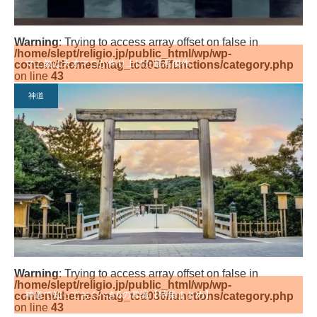
Warning
: Trying to access array offset on false in
/home/slept/religio.jp/public_html/wp/wp-
マニ教は天才マニが作り上げた最高傑作
content/themes/mag_tcd036/functions/category.php
on line
43
神道
Warning
: Trying to access array offset on false in
/home/slept/religio.jp/public_html/wp/wp-
神道で知っておくべき6の常識【特集まとめ】
content/themes/mag_tcd036/functions/category.php
on line
43