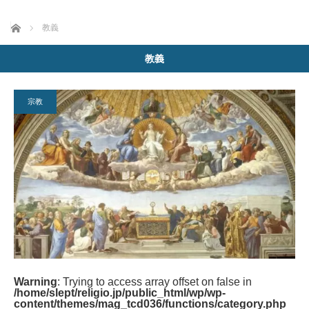
ホーム
教義
教義
宗教
Warning
: Trying to access array offset on false in
/home/slept/religio.jp/public_html/wp/wp-
content/themes/mag_tcd036/functions/category.php