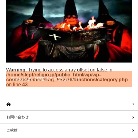
Warning
: Trying to access array offset on false in
/home/slept/religio.jp/public_html/wp/wp-
宗教のやばい話3選【日本三大カルト】
content/themes/mag_tcd036/functions/category.php
on line
43
お問い合わせ
ご挨拶