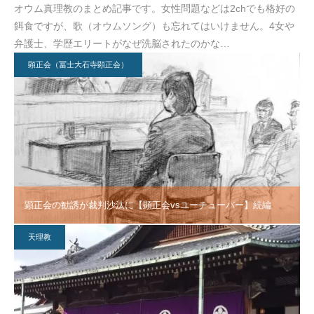
オウム真理教のまとめ記事です。女性問題などは2chでも格好の
餌食ですが、歌（オウムソング）も忘れてはいけません。4女や
弁護士、学歴エリートがなぜ洗脳されたのかな…
顕正会（冨士大石寺顕正会）
顕正会の勧誘が裁判沙汰に【顕正会vsユーチューバー】続編
天理教