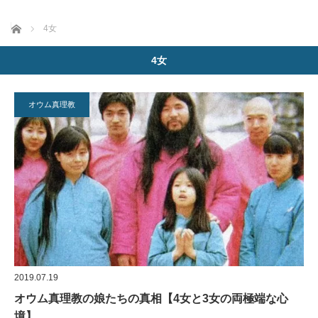
ホーム
4女
4女
オウム真理教
2019.07.19
オウム真理教の娘たちの真相【4女と3女の両極端な心
境】