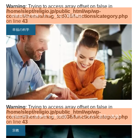
Warning
: Trying to access array offset on false in
/home/slept/religio.jp/public_html/wp/wp-
崇教真光は危険？トラブルなど徹底検証
content/themes/mag_tcd036/functions/category.php
on line
43
幸福の科学
Warning
: Trying to access array offset on false in
/home/slept/religio.jp/public_html/wp/wp-
幸福の科学の裏事情【女性問題・スキャンダル・霊言の真偽】
content/themes/mag_tcd036/functions/category.php
on line
43
宗教