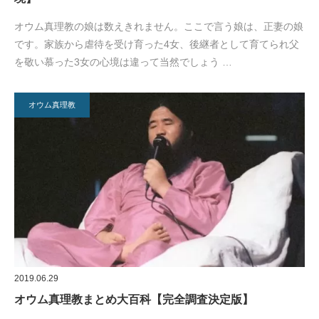
オウム真理教の娘は数えきれません。ここで言う娘は、正妻の娘
です。家族から虐待を受け育った4女、後継者として育てられ父
を敬い慕った3女の心境は違って当然でしょう …
オウム真理教
2019.06.29
オウム真理教まとめ大百科【完全調査決定版】