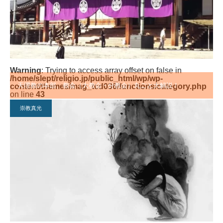
Warning
: Trying to access array offset on false in
/home/slept/religio.jp/public_html/wp/wp-
天理教の本部、教会（大教会・分教会）丸ごと大解説！
content/themes/mag_tcd036/functions/category.php
on line
43
崇教真光