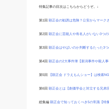
特集記事の目次はこちらからどうぞ。↓
第1回
顕正会の勧誘は危険？公安からマーク
第2回
顕正会に芸能人や有名人がいない3つ
第3回
顕正会はやばいのか判断するたった3つ
第4回
顕正会の2大事件簿【新潟事件や殺人事件
第5回
【顕正会 ドラえもんショー】は検索N
第6回
顕正会とは【創価学会と対立する兄弟
総集編
顕正会で知っておくべき5の常識【特