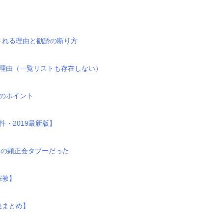
される理由と勧誘の断り方
の理由（一覧リストも存在しない）
のポイント
・2019最新版】
Gの顕正会タブーだった
宗教】
集まとめ】