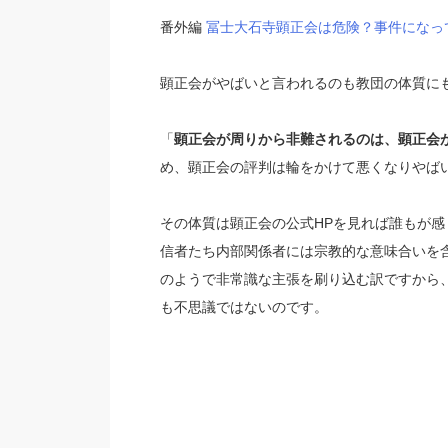
番外編
冨士大石寺顕正会は危険？事件になっ
顕正会がやばいと言われるのも教団の体質に
「
顕正会が周りから非難されるのは、顕正会
め、顕正会の評判は輪をかけて悪くなりやば
その体質は顕正会の公式HPを見れば誰もが感
信者たち内部関係者には宗教的な意味合いを
のようで非常識な主張を刷り込む訳ですから
も不思議ではないのです。