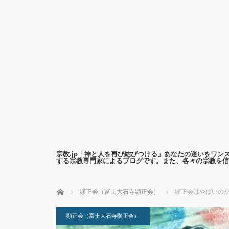
宗教.jp「神と人を再び結びつける」あなたの迷いをワ
する宗教専門家によるブログです。また、各々の宗教を信
ホーム
顕正会（冨士大石寺顕正会）
顕正会はやばいのか
顕正会（冨士大石寺顕正会）