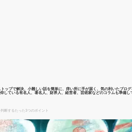
ンストップで解決、小難しい話を簡単に、痒い所に手が届く、気の利いたブログ
仰している有名人、著名人、財界人、経営者、芸術家などのコラムも準備し
判断するたった3つのポイント