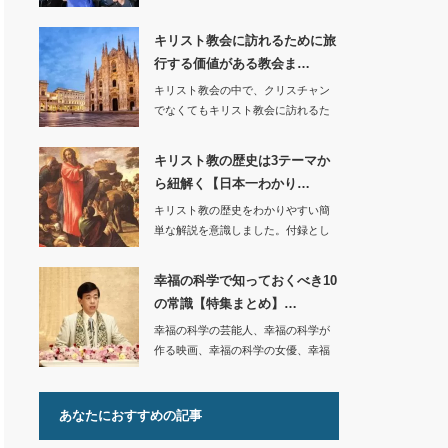
教校学園の閉鎖、…
キリスト教会に訪れるために旅
行する価値がある教会ま…
キリスト教会の中で、クリスチャン
でなくてもキリスト教会に訪れるた
めに旅行する価値…
キリスト教の歴史は3テーマか
ら紐解く【日本一わかり…
キリスト教の歴史をわかりやすい簡
単な解説を意識しました。付録とし
て年表も紹介して…
幸福の科学で知っておくべき10
の常識【特集まとめ】…
幸福の科学の芸能人、幸福の科学が
作る映画、幸福の科学の女優、幸福
の科学学園、幸福…
あなたにおすすめの記事