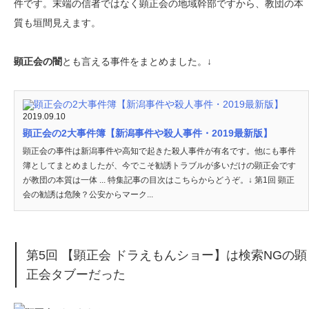
件です。末端の信者ではなく顕正会の地域幹部ですから、教団の本
質も垣間見えます。
顕正会の闇
とも言える事件をまとめました。↓
2019.09.10
顕正会の2大事件簿【新潟事件や殺人事件・2019最新版】
顕正会の事件は新潟事件や高知で起きた殺人事件が有名です。他にも事件
簿としてまとめましたが、今でこそ勧誘トラブルが多いだけの顕正会です
が教団の本質は一体 ... 特集記事の目次はこちらからどうぞ。↓ 第1回 顕正
会の勧誘は危険？公安からマーク...
第5回 【顕正会 ドラえもんショー】は検索NGの顕
正会タブーだった