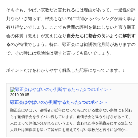
そもそも、やばい宗教だと言われるには理由があって、一過性の評
判ならいざ知らず、根拠もないのに世間からバッシングが続く事は
有り得ないでしょう。ここでも世間の評判を気にしないと言う顕正
会の体質（教え）が支えになり
自分たちに都合の良いように解釈す
る
のが特徴でしょう。特に、顕正会には勧誘強化月間がありますの
で、その時には危険性は増すと言っても良いでしょう。
ポイントだけをわかりやすく解説した記事になっています。↓
2019.09.05
顕正会はやばいのか判断するたった3つのポイント
顕正会はやばい。逮捕者が近年になっても出ている数少ない宗教にも関わ
らず創価学会をライバル視しています。創価学会と違うやばさがあって、
人によって評価が分かれるというより、言われた事を鵜呑みにする無知な
人以外は関係者を除いて皆が口を揃えてやばい宗教だと言うには何か...