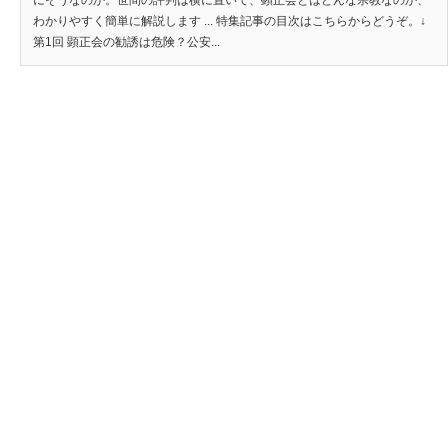
にそうなのか。世間の評判は横に置いて、顕正会とはどんな宗教なのか、
わかりやすく簡単に解説します ... 特集記事の目次はこちらからどうぞ。↓
第1回 顕正会の勧誘は危険？公安...