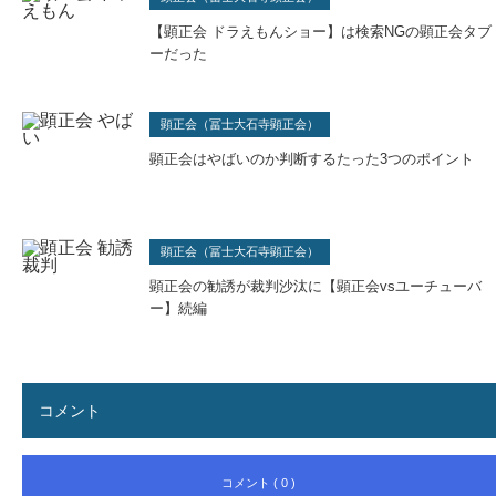
【顕正会 ドラえもんショー】は検索NGの顕正会タブ
ーだった
顕正会（冨士大石寺顕正会）
顕正会はやばいのか判断するたった3つのポイント
顕正会（冨士大石寺顕正会）
顕正会の勧誘が裁判沙汰に【顕正会vsユーチューバ
ー】続編
コメント
コメント ( 0 )