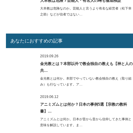
大本教は危険？芸能人・有名人の噂も徹底検証
大本教は危険なのか。芸能人と言うより有名な経営者（松下幸
之助）などが信者ではない…
あなたにおすすめの記事
2019.09.26
金光教とは？本部以外で教会独自の教えも【神と人の
共…
金光教とは何か。本部でやっていない教会独自の教え（取り組
み）も行なっています。ア…
2019.06.12
アニミズムとは何か？日本の事例5選【宗教の教科
書】…
アニミズムとは何か。日本が昔から昔から信仰してきた事例と
意味を解説しています。ま…