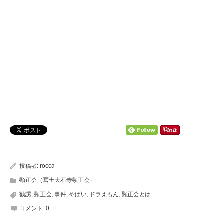
投稿者:
rocca
顕正会（冨士大石寺顕正会）
勧誘
,
顕正会
,
事件
,
やばい
,
ドラえもん
,
顕正会とは
コメント:
0