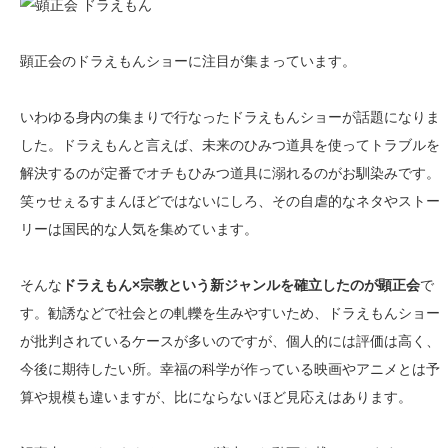
顕正会のドラえもんショーに注目が集まっています。
いわゆる身内の集まりで行なったドラえもんショーが話題になりま
した。ドラえもんと言えば、未来のひみつ道具を使ってトラブルを
解決するのが定番でオチもひみつ道具に溺れるのがお馴染みです。
笑ゥせぇるすまんほどではないにしろ、その自虐的なネタやストー
リーは国民的な人気を集めています。
そんな
ドラえもん×宗教という新ジャンルを確立したのが顕正会
で
す。勧誘などで社会との軋轢を生みやすいため、ドラえもんショー
が批判されているケースが多いのですが、個人的には評価は高く、
今後に期待したい所。幸福の科学が作っている映画やアニメとは予
算や規模も違いますが、比にならないほど見応えはあります。