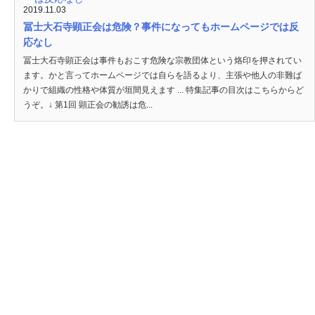
2019.11.03
冨士大石寺顕正会は危険？事件になってもホームページでは反
応なし
冨士大石寺顕正会は事件もおこす危険な宗教団体という烙印を押されてい
ます。かと言ってホームページでは自らを語るより、主張や他人の非難ば
かりで組織の性格や体質が垣間見えます ... 特集記事の目次はこちらからど
うぞ。↓ 第1回 顕正会の勧誘は危...