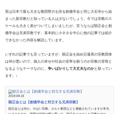
実は日本で最も大きな教団勢力を誇る創価学会と同じ大石寺から始
まった新宗教だと知っている人は少ないでしょう。今では宗教のス
ケールも大きく差がついてしまいましたが、言うならば顕正会と創
価学会は兄弟宗教です。基本的に小ネタを中心に他の記事では紹介
できなかった内容を解説しています。
いずれの記事でも言っていますが、顕正会を始め日蓮系の宗教団体
は仲が悪いので、個人の幸せや社会の安寧を願うのが宗教の背骨と
なるようなテーマなのに、
争いばかりして大丈夫なのか
と疑ってい
ます。↓
2019.09.16
顕正会とは【創価学会と対立する兄弟宗教】
顕正会とは何か。やばい宗教、カルト教団などと揶揄されていますが本当