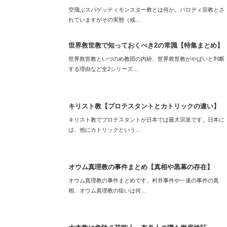
空飛ぶスパゲッティモンスター教とは何か。パロディ宗教とさ
れていますがその実態（戒…
世界救世教で知っておくべき2の常識【特集まとめ】
世界救世教といづのめ教団の内紛、世界救世教がやばいと判断
する理由など全2シリーズ…
キリスト教【プロテスタントとカトリックの違い】
キリスト教でプロテスタントが日本では最大宗派です。日本に
は、他にカトリックという…
オウム真理教の事件まとめ【真相や黒幕の存在】
オウム真理教の事件まとめです。村井事件や一連の事件の真
相、オウム真理教の狙いは何…