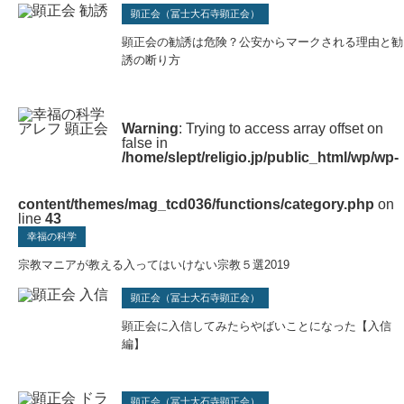
顕正会（冨士大石寺顕正会）
顕正会の勧誘は危険？公安からマークされる理由と勧
誘の断り方
Warning
: Trying to access array offset on
false in
/home/slept/religio.jp/public_html/wp/wp-
content/themes/mag_tcd036/functions/category.php
on
line
43
幸福の科学
宗教マニアが教える入ってはいけない宗教５選2019
顕正会（冨士大石寺顕正会）
顕正会に入信してみたらやばいことになった【入信
編】
顕正会（冨士大石寺顕正会）