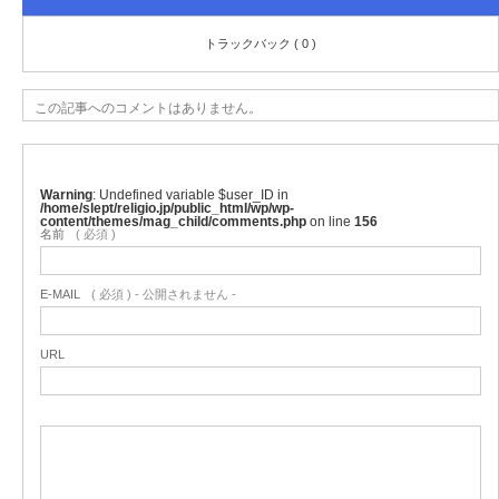
トラックバック ( 0 )
この記事へのコメントはありません。
Warning
: Undefined variable $user_ID in
/home/slept/religio.jp/public_html/wp/wp-
content/themes/mag_child/comments.php
on line
156
名前
( 必須 )
E-MAIL
( 必須 ) - 公開されません -
URL