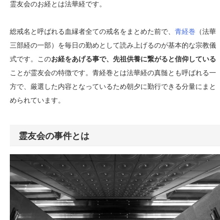
霊友会のお経とは法華経です。
総戒名と呼ばれる血縁者全ての戒名をまとめた前で、
青経巻
（法華
三部経の一部）を毎日の勤めとして読み上げるのが基本的な宗教儀
式です。この
お経をあげる事で、先祖供養に繋がると信仰している
ことが霊友会の特徴です。青経巻とは法華経の真髄とも呼ばれる一
方で、厳選した内容となっているため朝夕に勤行できる分量にまと
められています。
霊友会の事件とは