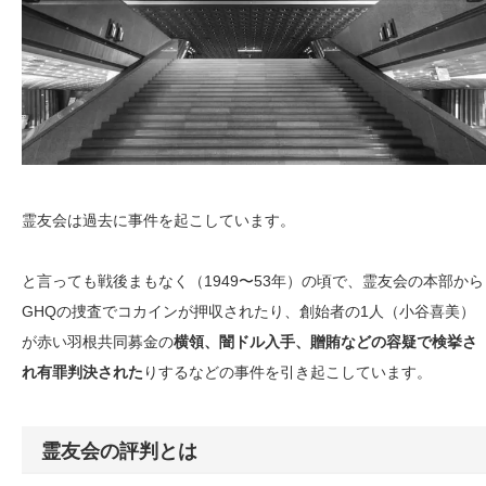
霊友会は過去に事件を起こしています。
と言っても戦後まもなく（1949〜53年）の頃で、霊友会の本部から
GHQの捜査でコカインが押収されたり、創始者の1人（小谷喜美）
が赤い羽根共同募金の
横領、闇ドル入手、贈賄などの容疑で検挙さ
れ有罪判決された
りするなどの事件を引き起こしています。
霊友会の評判とは