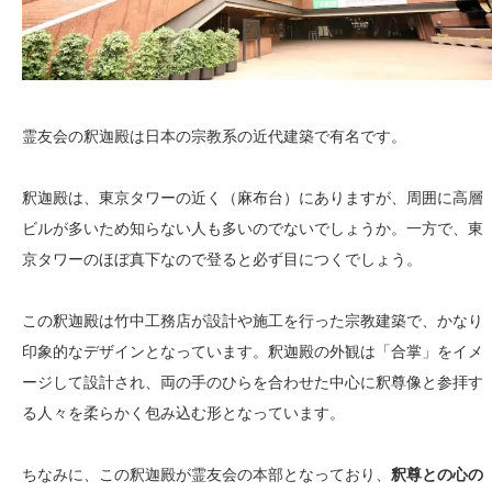
霊友会の釈迦殿は日本の宗教系の近代建築で有名です。
釈迦殿は、東京タワーの近く（麻布台）にありますが、周囲に高層
ビルが多いため知らない人も多いのでないでしょうか。一方で、東
京タワーのほぼ真下なので登ると必ず目につくでしょう。
この釈迦殿は竹中工務店が設計や施工を行った宗教建築で、かなり
印象的なデザインとなっています。釈迦殿の外観は「合掌」をイメ
ージして設計され、両の手のひらを合わせた中心に釈尊像と参拝す
る人々を柔らかく包み込む形となっています。
ちなみに、この釈迦殿が霊友会の本部となっており、
釈尊との心の