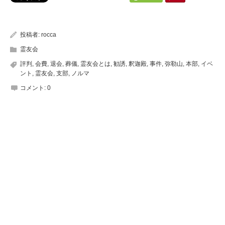
投稿者:
rocca
霊友会
評判
,
会費
,
退会
,
葬儀
,
霊友会とは
,
勧誘
,
釈迦殿
,
事件
,
弥勒山
,
本部
,
イベ
ント
,
霊友会
,
支部
,
ノルマ
コメント:
0