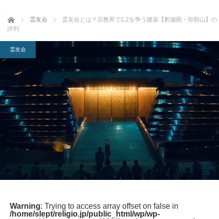
ホーム
霊友会
霊友会とは？宗教界で1,2を争う建築【釈迦殿・弥勒山】の
評判
霊友会
Warning
: Trying to access array offset on false in
/home/slept/religio.jp/public_html/wp/wp-