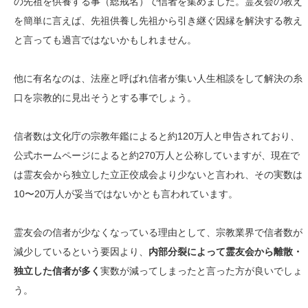
の先祖を供養する事（総戒名）で信者を集めました。霊友会の教え
を簡単に言えば、先祖供養し先祖から引き継ぐ因縁を解決する教え
と言っても過言ではないかもしれません。
他に有名なのは、法座と呼ばれ信者が集い人生相談をして解決の糸
口を宗教的に見出そうとする事でしょう。
信者数は文化庁の宗教年鑑によると約120万人と申告されており、
公式ホームページによると約270万人と公称していますが、現在で
は霊友会から独立した立正佼成会より少ないと言われ、その実数は
10〜20万人が妥当ではないかとも言われています。
霊友会の信者が少なくなっている理由として、宗教業界で信者数が
減少しているという要因より、
内部分裂によって霊友会から離散・
独立した信者が多く
実数が減ってしまったと言った方が良いでしょ
う。