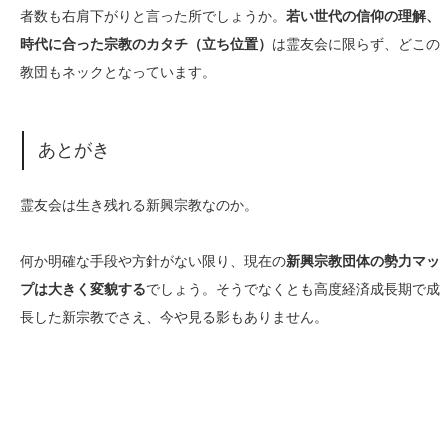
者数も右肩下がりと言った所でしょうか。
若い世代の信仰の理解、
時代に合った宗教のカタチ（立ち位置）
は霊友会に限らず、どこの
教団もネックとなっています。
あとがき
霊友会は生き残れる新興宗教なのか。
何か明確な手段や方針がない限り、現在の
新興宗教団体の勢力マッ
プは大きく変貌する
でしょう。そうでなくとも高度経済成長期で成
長した新宗教でさえ、今や見る影もありません。