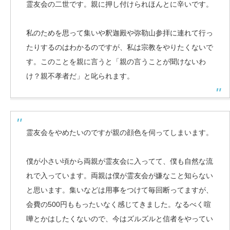
霊友会の二世です。親に押し付けられほんとに辛いです。
私のためを思って集いや釈迦殿や弥勒山参拝に連れて行っ
たりするのはわかるのですが、私は宗教をやりたくないで
す。このことを親に言うと「親の言うことが聞けないわ
け？親不孝者だ」と叱られます。
霊友会をやめたいのですが親の顔色を伺ってしまいます。
僕が小さい頃から両親が霊友会に入ってて、僕も自然な流
れで入っています。両親は僕が霊友会が嫌なこと知らない
と思います。集いなどは用事をつけて毎回断ってますが、
会費の500円ももったいなく感じてきました。なるべく喧
嘩とかはしたくないので、今はズルズルと信者をやってい