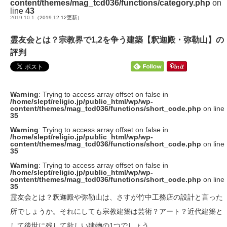
content/themes/mag_tcd036/functions/category.php
on
line
43
2019.10.1
（2019.12.12更新）
霊友会とは？宗教界で1,2を争う建築【釈迦殿・弥勒山】の
評判
Warning
: Trying to access array offset on false in
/home/slept/religio.jp/public_html/wp/wp-
content/themes/mag_tcd036/functions/short_code.php
on line
35
Warning
: Trying to access array offset on false in
/home/slept/religio.jp/public_html/wp/wp-
content/themes/mag_tcd036/functions/short_code.php
on line
35
Warning
: Trying to access array offset on false in
/home/slept/religio.jp/public_html/wp/wp-
content/themes/mag_tcd036/functions/short_code.php
on line
35
霊友会とは？釈迦殿や弥勒山は、さすが竹中工務店の設計と言った
所でしょうか。それにしても宗教建築は芸術？アート？近代建築と
して後世に残して欲しい建物の1つでしょう …